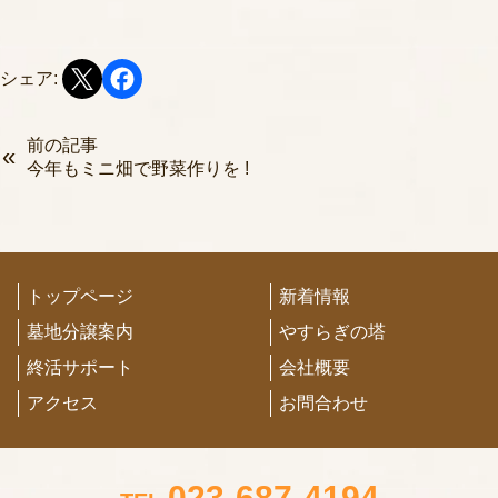
シェア:
前の記事
今年もミニ畑で野菜作りを !
トップページ
新着情報
墓地分譲案内
やすらぎの塔
終活サポート
会社概要
アクセス
お問合わせ
023-687-4194